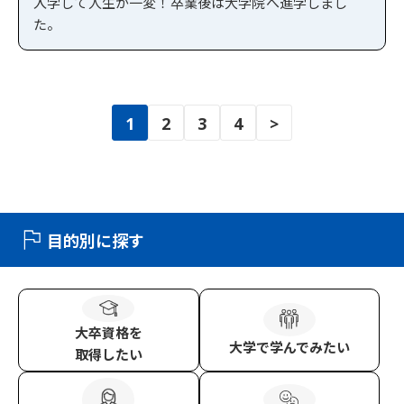
入学して人生が一変！卒業後は大学院へ進学しまし
た。
投
1
2
3
4
>
稿
の
ペ
ー
ジ
目的別に探す
送
り
大卒資格
を
大学
で学んでみたい
取得したい