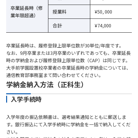
編入学
卒業延長時（修
同窓会
授業料
¥50, 000
業年限超過）
–
–
￥10,000
費
合計
¥74,000
￥195,00
￥350,00
￥185,00
合計
0
0
0
卒業延長時は、履修登録上限単位数が30単位/年度です。
なお、9月卒業または3月卒業のいずれであっても、卒業延長
入学金
￥20,000
–
時の学納金および履修登録上限単位数（CAP）は同じです。
大手前学園設置校卒業者の卒業延長時の学納金については、
在籍料
￥12,000
￥12,000
通信教育部事務室まて問い合わせてください。
￥163,00
￥163,00
学納金納入方法（正科生）
授業料
4年次
0
0
編入学
入学手続時
同窓会
–
￥10,000
費
入学年度の振込依頼書は、選考結果通知とともに郵送しま
す。銀行振込にて入学手続時に学納金を一括で納入してくだ
￥195,00
￥185,00
合計
さい。
0
0