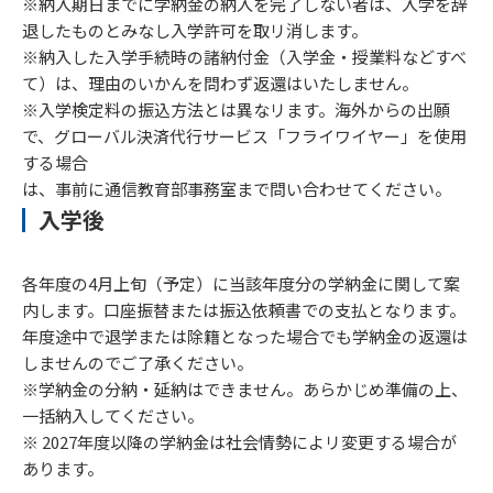
※納入期日までに学納金の納入を完了しない者は、入学を辞
退したものとみなし入学許可を取リ消します。
※納入した入学手続時の諸納付金（入学金・授業料などすべ
て）は、理由のいかんを問わず返還はいたしません。
※入学検定料の振込方法とは異なリます。海外からの出願
で、グローバル決済代行サービス「フライワイヤー」を使用
する場合
は、事前に通信教育部事務室まで問い合わせてください。
入学後
各年度の4月上旬（予定）に当該年度分の学納金に関して案
内します。口座振替または振込依頼書での支払となります。
年度途中で退学または除籍となった場合でも学納金の返還は
しませんのでご了承ください。
※学納金の分納・延納はできません。あらかじめ準備の上、
一括納入してください。
※ 2027年度以降の学納金は社会情勢によリ変更する場合が
あります。