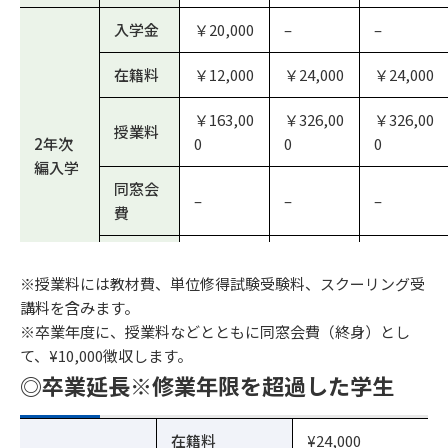
同窓会
￥10,000
入学金
￥20,000
–
–
費
在籍料
￥12,000
￥24,000
￥24,000
合計
￥380,000
￥163,00
￥326,00
￥326,00
授業料
2年次
0
0
0
編入学
同窓会
–
–
–
費
￥195,00
￥350,00
￥350,00
合計
0
0
0
※授業料には教材費、単位修得試験受験料、スクーリング受
講料を含みます。
入学金
￥20,000
–
–
※卒業年度に、授業料などとともに同窓会費（終身）とし
て、¥10,000徴収します。
在籍料
￥12,000
￥24,000
￥12,000
◎卒業延長※修業年限を超過した学生
￥163,00
￥326,00
￥163,00
授業料
3年次
在籍料
0
0
¥24,000
0