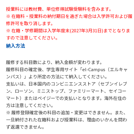
授業料には教材費、単位修得試験受験料を含みます。
※ 在籍料・授業料の納付期日を過ぎた場合は入学許可および履
修許可を取り消します。
※ 在籍・学修期間は入学年度末(2027年3月31日)までとなりま
すので注意してください。
納入方法
履修する科目数により、納入金額が変わります。
履修科目の確定後、学生専用サイト「el-Campus（エルキャ
ンパス）」より所定の方法にて納入してください。
支払いは、日本国内のコンビニエンスストア（セブンイレブ
ン、ローソン、ミニストップ、ファミリーマート、セイコー
マート）またはペイジーでの支払いとなります。海外在住の
方は注意してください。
※ 履修登録確定後の科目の追加・変更はできません。また、
一旦納付された在籍料および授業料は、理由のいかんを問わ
ず返還できません。