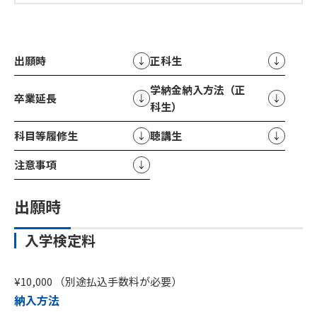
出願時
正科生
学納金納入方法（正
卒業延長
科生）
科目等履修生
聴講生
注意事項
出願時
入学検定料
¥10,000 （別途払込手数料が必要）
納入方法