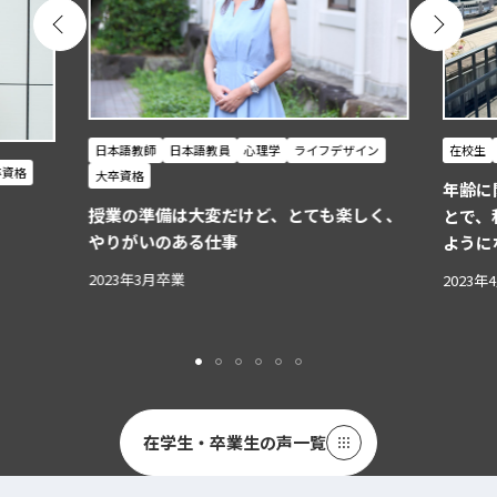
日本語教師
日本語教員
心理学
ライフデザイン
在校生
卒資格
大卒資格
年齢に
授業の準備は大変だけど、とても楽しく、
とで、
やりがいのある仕事
ように
2023年3月卒業
2023年
在学生・卒業生の声一覧