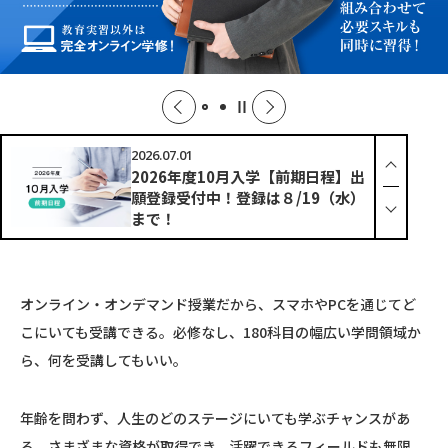
2026.07.01
2026年度10月入学【前期日程】出
願登録受付中！登録は８/19（水）
まで！
2026.06.30
【高校生・保護者】若年層必見！オ
ンライン入学説明会（LIVE）
オンライン・オンデマンド授業だから、
スマホやPCを通じてど
7/31【現役大学生】
こにいても受講できる。
必修なし、180科目の幅広い学問領域か
ら、
何を受講してもいい。
2024.10.30
【オンライン個別相談】平日10～
16時に開催中！
年齢を問わず、人生のどのステージにいても
学ぶチャンスがあ
る。
さまざまな資格が取得でき、
活躍できるフィールドも無限