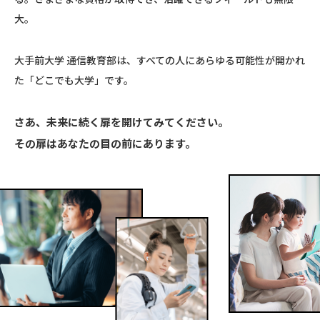
大。
2024.10.30
【西宮夙川キャンパス】平日10～
16時に来校個別相談開催中！
大手前大学 通信教育部は、すべての人に
あらゆる可能性が開かれ
た「どこでも大学」です。
2024.06.01
【最新情報を配信】LINE公式アカ
さあ、未来に続く扉を開けてみてください。
ウント
その扉はあなたの目の前にあります。