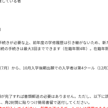
に達している者
日
の手続きが必要な上、前年度の学修履歴は引き継がないため、新
続の手続きは最大3回までできます（在籍年限4年）。在籍年
（7月）から、10月入学後期出願での入学者は第4クール（12
願が完了すれば書類郵送の必要はありません。ただし、以下に
し、角2封筒に貼りつけ簡易書留で送付してください。