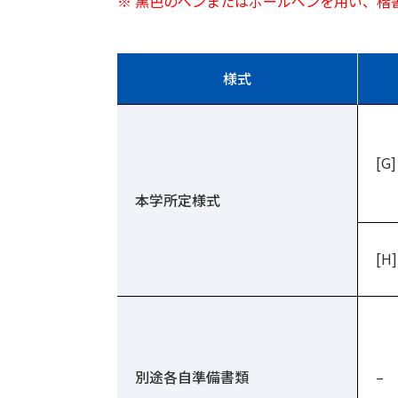
※ 黒色のペンまたはボールペンを用い、楷
様式
[G]
本学所定様式
[H]
別途各自準備書類
–