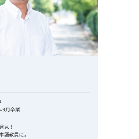
員
1年9月卒業
発見！
本語教員に。