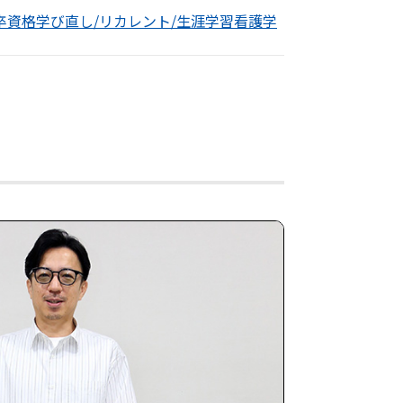
卒資格
学び直し/リカレント/生涯学習
看護学