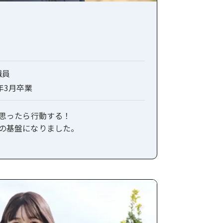
職員
0年3月卒業
と思ったら行動する！
の基盤になりました。