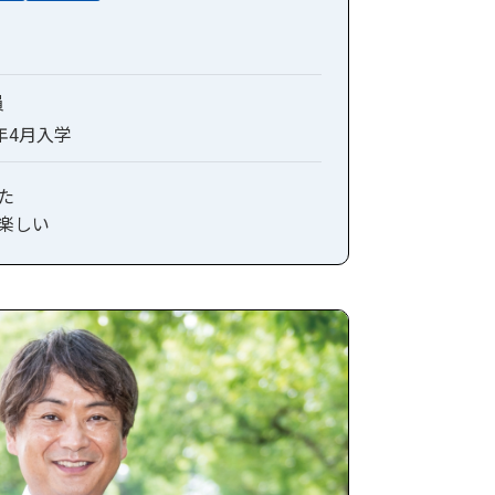
員
4年4月入学
た
楽しい