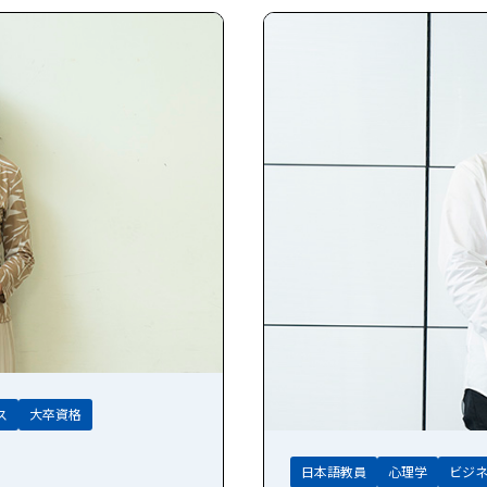
ス
大卒資格
日本語教員
心理学
ビジ