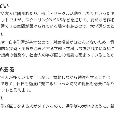
ない
生や友人に囲まれたり、部活・サークル活動をしたりといった
ットですが、スクーリングやSNSなどを通じて、友だちを作
学習できる空間が設けられている場合もあるので、大学選びの
い
ます。自宅学習が基本なので、対面授業がほとんどないため、
門的な実習・実験を必要とする学部・学科は設置されていない
ン授業の普及や、社会人の学び直しの需要も高まっていること
。
がある
する人が多くいます。しかし、勤務しながら勉強をすることは
中できず、休日も勉強に充てるといった時間の捻出も必要にな
リットと言えます。
い
ら学び直しをする人がメインなので、通学制の大学のように、