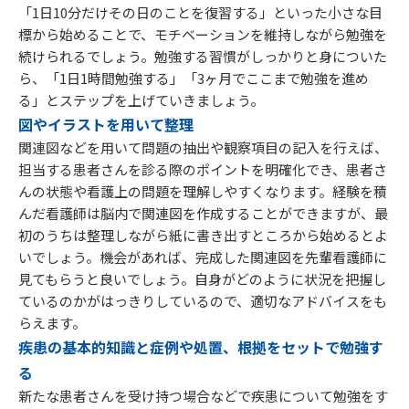
「1日10分だけその日のことを復習する」といった小さな目
標から始めることで、モチベーションを維持しながら勉強を
続けられるでしょう。勉強する習慣がしっかりと身についた
ら、「1日1時間勉強する」「3ヶ月でここまで勉強を進め
る」とステップを上げていきましょう。
図やイラストを用いて整理
関連図などを用いて問題の抽出や観察項目の記入を行えば、
担当する患者さんを診る際のポイントを明確化でき、患者さ
んの状態や看護上の問題を理解しやすくなります。経験を積
んだ看護師は脳内で関連図を作成することができますが、最
初のうちは整理しながら紙に書き出すところから始めるとよ
いでしょう。機会があれば、完成した関連図を先輩看護師に
見てもらうと良いでしょう。自身がどのように状況を把握し
ているのかがはっきりしているので、適切なアドバイスをも
らえます。
疾患の基本的知識と症例や処置、根拠をセットで勉強す
る
新たな患者さんを受け持つ場合などで疾患について勉強をす