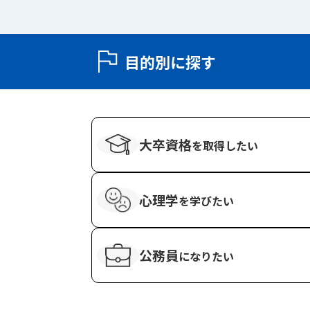
目的別に探す
大卒資格
を
取得したい
心理学
を
学びたい
公務員
になりたい