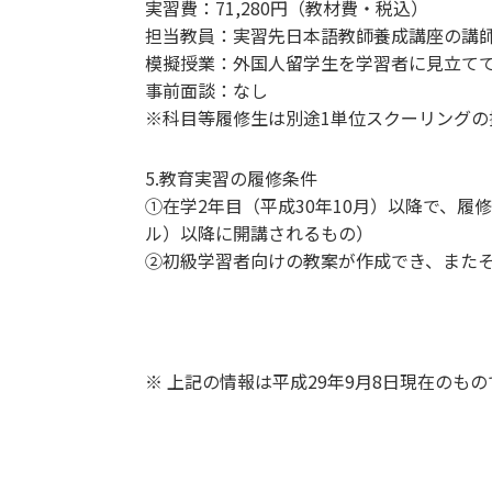
実習費：71,280円（教材費・税込）
担当教員：実習先日本語教師養成講座の講
模擬授業：外国人留学生を学習者に見立て
事前面談：なし
※科目等履修生は別途1単位スクーリングの授
5.教育実習の履修条件
①在学2年目（平成30年10月）以降で、履
ル）以降に開講されるもの）
②初級学習者向けの教案が作成でき、また
※ 上記の情報は平成29年9月8日現在のも