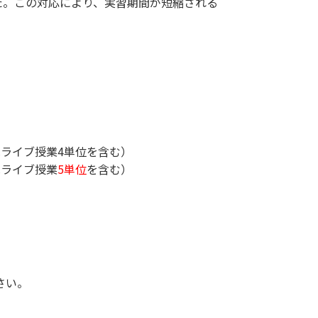
た。この対応により、実習期間が短縮される
はライブ授業4単位を含む）
はライブ授業
5単位
を含む）
さい。