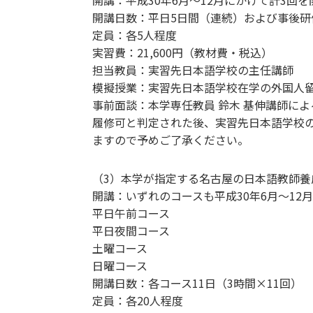
開講：平成30年6月～12月にかけて計3回を
開講日数：平日5日間（連続）および事後研
定員：各5人程度
実習費：21,600円（教材費・税込）
担当教員：実習先日本語学校の主任講師
模擬授業：実習先日本語学校在学の外国人
事前面談：本学専任教員 鈴木 基伸講師に
履修可と判定された後、実習先日本語学校
ますので予めご了承ください。
（3）本学が指定する名古屋の日本語教師養
開講：​いずれのコースも平成30年6月～12
平日午前コース
平日夜間コース
土曜コース
日曜コース
開講日数：各コース11日（3時間×11回）
定員：各20人程度