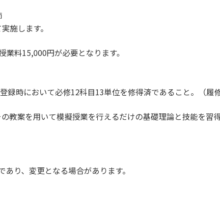
師
て実施します。
業料15,000円が必要となります。
修登録時において必修12科目13単位を修得済であること。（履修
その教案を用いて模擬授業を行えるだけの基礎理論と技能を習
のであり、変更となる場合があります。