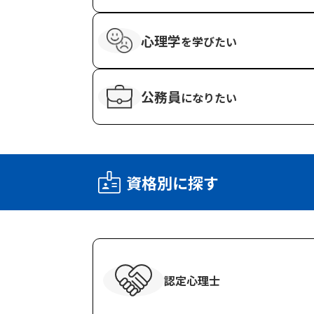
心理学
を
学びたい
公務員
になりたい
資格別に探す
認定心理士