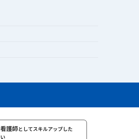
看護師
としてスキル
アップした
い