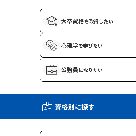
大卒資格
を
取得したい
心理学
を
学びたい
公務員
になりたい
資格別に探す