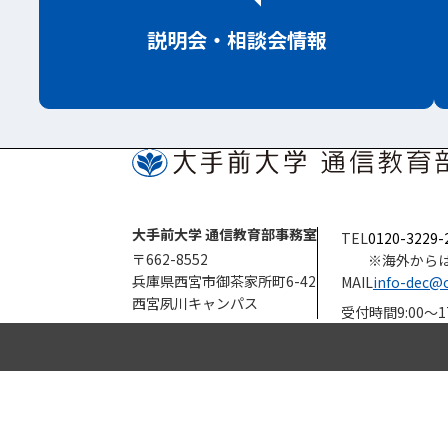
説明会
・相談会情報
大手前大学 通信教育部事務室
TEL
0120-3229-
〒662-8552
※海外から
兵庫県西宮市御茶家所町6-42
MAIL
info-dec@o
西宮夙川キャンパス
受付時間
9:00